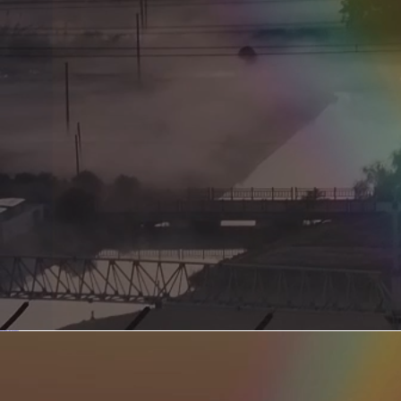
新型电力系统的核心引擎 第二集 深远海风电送出