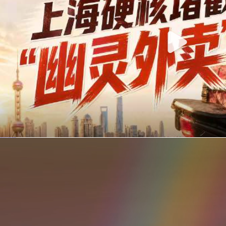
你在美团点的外卖是真门店吗？上海严查执照盗用，幽灵外卖迎硬核整治