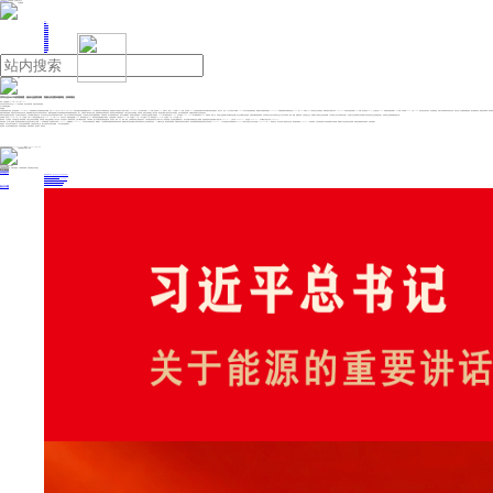
人民日报主管
《中国能源报》社有限公司主办
网站地图
联系我们
首页
即时新闻
能源要闻
焦点关注
能源评论
能源党建
热点专题
生态环保
人事动态
能源城市
环球视野
产业聚焦
电网电力
新能源
油气
汽车行业2025年投资展望：混动化趋势持续，智能化有望加速落地 | 投研报告
来源：中国能源网
2024年12月20日 15:16
东兴证券近日发布汽车行业2025年投资展望：混动化趋势持续，智能化有望加速落地。
以下为研究报告摘要：
投资摘要：
以旧换新政策助力需求，混动趋势持续。2024年4月、7月我国相继出台以旧换新政策及升级版，针对2024年4月24日-2024年12月31日通过报废旧车换购新能源汽车或2.0L以下燃油车给予不同额度的补贴。该政策的出台有效提升了国内汽车需求，2024年1-11月汽车累计销量2794万辆，同比增长3.7%。扣除出口，国内1-11月销量2259万辆，同比增长0.3%，尤其是国庆旺季以来单月销量同比增长显著回升。我们认为，结合12月中央经济工作精神，2025年汽车市场有望维持稳定。新能源汽车渗透率持续提升，2024.1-11月新能源乘用车渗透率提升至43.8%，较2023年提升9.4pct。混动车型占比持续提升，增速明显快于纯电动汽车。2024.1-11月混动车型批发销量449.3万辆，同比增速为89.3%，占比提升至42.2%。而纯电车型批发销量615.6万辆，同比增速14.3%，占比57.8%。混动车型当前在成本、综合续航里程、补能方式等较纯电车型具有优势，容易让更广大范围的消费者接受，我们更看好混动（插电混动和增程）的发展
智能化有望加速落地：智能化是汽车电动化的后半场，智能驾驶能力将决定车企未来的市场竞争力。随着具备智能能力汽车保有量的提升带来的数据资源的提升，算力、大模型等AI技术的迭代升级，智能驾驶有望从量变到质变，推动高阶自动驾驶加速落地。头部企业逐渐在训练数据、训练设施、智驾生态领域建立了领先优势。我们重点梳理了国内外头部公司特斯拉、华为在该领域的布局，以围绕头部智驾企业寻找投资机会。
零部件行业盈利能力稳步回升，关注细分行业格局向好、公司治理能力较强的公司。以中信证券行业分类-汽车零部件板块为总样本，分析上市汽车零部件近年来经营质量。上市零部件公司总资产规模持续增长，但增速放缓；资产负债率维持在高位，资本开支规模较大，但增速已经明显收窄；上市零部件企业盈利能力持续回升，2024前三季度毛利率为17.9%，去年同期为17.6%。2024前三季度净利率为5.8%，持续回升；我们认为，零部件企业盈利能力的不断回升是多数上市企业不断提升运营效率，控制成本费用的效果体现。汽车零部件企业作为夹在整车企业与上游大宗原材料（塑料、橡胶、金属材料等）之间制造业企业，既依赖于下游整车企业的车型销量，又不具备对上游大宗原材料议价能力。所在细分行业的格局和公司治理能力是决定零部件企业行稳致远的核心，是零部件企业获取超额收益的关键。
投资策略：年初至2024年12月17日，上证指数、沪深300和创业板指数分别上涨13.0%、14.3%和16.4%。汽车行业中，乘用车指数涨幅38.2%，零部件指数上涨8.1%。乘用车整车指数涨幅好于零部件。从估值指标看，汽车零部件PE（TTM）中位数为27.3倍，PB中位数为2.5倍。乘用车整车PE（TTM）中位数为31倍，PB中位数2.6倍。
整车板块，关注智能化：汽车智能化进入加速发展期，头部企业逐渐在训练数据、训练设施、智驾生态领域建立了领先优势。华为凭借在ICT领域技术积累，业务不断延伸至联结、计算等领域，致力于构建万物互联的智能世界。其在软件、硬件、芯片、终端、网络、云等领域均具备了较强的竞争力。汽车智能化的发展在多个场景下与ICT技术相匹配，经过前期大规模研发投入，华为在智能汽车领域逐步进入收获期。受益标的如华为智选车模式下的赛力斯（601127）、江淮汽车（600418）、北汽蓝谷（600733），及HI模式下的长安汽车（000625）。
零部件板块，自下而上的策略：我们重点研究的细分行业包括但不限于以下领域：1）汽车橡塑管路：我们看好川环科技（300547）和溯联股份（301397）。川环科技在管路类型多样、橡胶配方、工艺创新和成本费用控制等领域具备优势；溯联股份则在尼龙管路核心零部件快速接头等上处于国内领先地位。2）内燃机产业链：国内混动趋势明显，内燃机将以混动形式长期存在。我们更看好国内涡轮增压壳体企业科华控股（603161）、气门传动组核心供应商新坐标(603040)、国内气缸套龙头公司中原内配（002448）等。3）铝压铸行业：该行业经历了激烈的行业竞争，我们看好爱柯迪（600933）的发展前景。公司传统铝压铸小件仍然持续提升市场份额，新能源中大件业务提升业务增量，爱柯迪具备较高的运营效率、成本控制能力。
风险提示：汽车行业景气度持续下行，汽车行业竞争持续加剧，主要原材料大幅上涨，相关公司新产品开拓不及预期。（东兴证券 李金锦,曹泽宇 ）
免责声明：本文内容与数据仅供参考，不构成投资建议，使用前请核实。据此操作，风险自担。
投稿与新闻线索: 微信/手机: 15910626987 邮箱: 95866527@qq.com
欢迎关注中国能源官方网站
分享让更多人看到
中国能源网版权作品，未经书面授权，严禁转载或镜像，违者将被追究法律责任。
即时新闻
要闻推荐
国家能源局印发《电力安全生产“十五五”行动计划》
我国绿色燃料产业规模稳步壮大
2030年我国新能源消纳将达28亿千瓦以上
新型电力系统建设迎来“十五五”发展路线图
《新型电力系统建设“十五五”规划》发布
热点专题