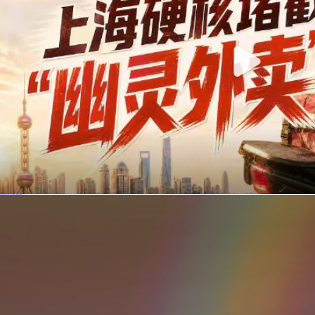
你在美团点的外卖是真门店吗？上海严查执照盗用，幽灵外卖迎硬核整治