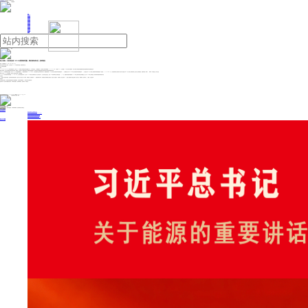
人民日报主管
《中国能源报》社有限公司主办
网站地图
联系我们
首页
即时新闻
能源要闻
焦点关注
能源评论
能源党建
热点专题
生态环保
人事动态
能源城市
环球视野
产业聚焦
电网电力
新能源
油气
电力设备：江苏省启动7.65GW省管海风竞配，看好海风成长性 | 投研报告
来源：中国能源网
2024年12月20日 15:04
甬兴证券近日发布电力设备：江苏省启动7.65GW省管海风竞配，看好海风成长性。
以下为研究报告摘要：
事件：
2024年12月19日，江苏省发改委发布《江苏省2024年度海上风电项目竞争性配置公告》（以下简称公告），配置范围为《江苏省海上风电发展规划（2024-2030年）》规划中20个、合计规模765万千瓦海上风电项目。本次江苏海上风电竞争性配置项目电价按国家和省有关政策规定执行。
根据公告要求，海上送出线路应按照省发展改革委（能源局）会同省电力公司确定的集中送出线路方案推进建设，各场址的送出线路由获得开发权的投资主体共同组织建设和运营。
江苏2.65GW海风项目逐步推进，新一轮7.65GW竞配贡献增量。1）根据龙船风电网，2024年8月，江苏省盐城市生态环境局发布关于《国能龙源射阳100万千瓦海上风电项目环境影响报告书》、《三峡能源江苏大丰800MW海上风电项目环境影响报告书》、《江苏国信大丰85万千瓦海上风电项目环境影响报告书》的批复。2）2024年11月，江苏省招标投标公共服务平台发布江苏国信大丰85万千瓦海上风电项目海上升压站上部组块建造、装船和运输（标段Ⅰ）、（标段Ⅱ）中标候选人公示的公告。
我们认为本次7.65GW海风竞配，有望为江苏海风市场进一步贡献增量。
2024Q4以来各地加快海风竞配。1）12月16日，辽宁省发改委发布对《辽宁省2024年度海上风电建设方案（征求意见稿）》公开征求意见的公告，启动7GW省管海域海上风电的竞配。2）11月，福建省发改委发布福建省2024年海上风电市场化竞争配置公告，启动2.4GW海上风电竞配。我们看好后续国内海风的成长性。
投资建议
1）受益海上风电需求提振，业绩有望加速释放的标的，建议关注东方电缆、海力风电、天顺风能、起帆电缆等；2）积极拓展海外市场，具备较强订单获取能力的标的，建议关注大金重工、泰胜风能、振江股份等；3）整机厂盈利能力有望企稳改善，建议关注：明阳智能、金风科技、三一重能、运达股份等。
风险提示
行业政策变化风险、风电项目延期/风电装机不及预期风险、市场竞争加剧风险。（甬兴证券 开文明,赵莉莉）
免责声明：本文内容与数据仅供参考，不构成投资建议，使用前请核实。据此操作，风险自担。
投稿与新闻线索: 微信/手机: 15910626987 邮箱: 95866527@qq.com
欢迎关注中国能源官方网站
分享让更多人看到
中国能源网版权作品，未经书面授权，严禁转载或镜像，违者将被追究法律责任。
即时新闻
要闻推荐
我国绿色燃料产业规模稳步壮大
2030年我国新能源消纳将达28亿千瓦以上
新型电力系统建设迎来“十五五”发展路线图
《新型电力系统建设“十五五”规划》发布
利用率90%左右 新能源发展重心转向消纳
热点专题