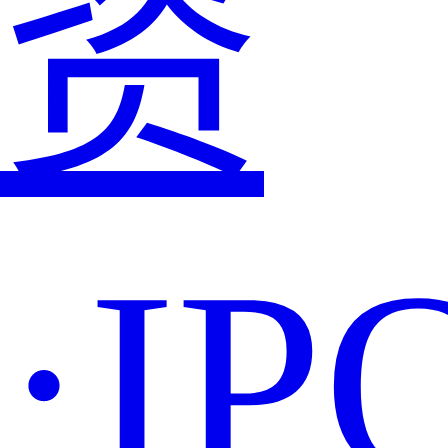
资
·IP