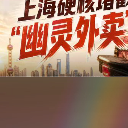
你在美团点的外卖是真门店吗？上海严查执照盗用，幽灵外卖迎硬核整治