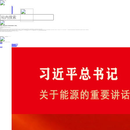
人民日报主管
《中国能源报》社有限公司主办
网站地图
联系我们
首页
即时新闻
能源要闻
焦点关注
能源评论
能源党建
热点专题
生态环保
人事动态
能源城市
环球视野
产业聚焦
电网电力
新能源
油气
招商南油：成品油运景气持续，周期红利或将回报股东 | 投研报告
来源：中国能源网
2024年12月20日 09:52
华源证券
近日发布
招商南油
研究报告：成品油运景气持续，周期红利或将回报股东。
以下为研究报告摘要：
投资要点：
远东成品油运输佼佼者。 招商南油是以油品运输为核心业务的航运公司， 具备“油化气协同、 内外贸兼营、 江海洋直达、 差异化发展”的业务格局。 公司实行“专业化、差异化、 领先化” 的发展战略， 外贸成品油运输业务规模位居远东第一， 内贸原油运输业务规模位居国内第二， 化学品运力规模位居国内前列， 乙烯运输业务为国内独家经营。
供给紧张支撑成品油运景气持续。 需求端： 地缘冲突导致航线重构， 刺激成品油运输需求。 红海绕行目前暂无解决进展， 预计将长期持续， 影响成品油海运量约 8.6%，叠加俄乌冲突、 影子船队制裁等其他政治要素， 预计将长期支撑运量需求。 加上全球炼厂产能预计将继续保持东移趋势， 亚太地区或将成为主要增量地区， 客观情况下会长期利好远洋海运。 供给端： 船队老龄化使供给增量受限， 以 MR 船型为例，我们预计超过 20 年的老船和 15-19 年的老化船分别占比 14%和 30%， 将远高于在手订单新船占比（ 13%）， 新船难补老船空缺， 船队运力增长缓慢。 叠加环保法规出清， 成品油轮船队目前环保表现不佳， 预计被迫减速运营， 进一步拖累船队运力，长期来看利好成品油运。
盈利预测与评级： 招商南油是亚洲成品油运输龙头， 拥有远东最大 MR 成品油船队。在成品油运处于持续景气的背景下， 我们预计公司 2024-2026 年归母净利润分别为21.02/21.93/22.45 亿元， 同比增速分别为 35.00%/4.31%/2.40%， 当前股价对应的PE 分别为 7.13/6.83/6.67 倍， 首次覆盖， 考虑到成品油轮景气度持续， 给予“增持”评级。
风险提示。 成品油贸易需求不及预期； 老船淘汰不及预期； 成品油轮订单量超预期增长； 汇率波动风险； 地缘政治风险。（华源证券 孙延 王惠武）
免责声明：本文内容与数据仅供参考，不构成投资建议，使用前请核实。据此操作，风险自担。
投稿与新闻线索: 微信/手机: 15910626987 邮箱: 95866527@qq.com
欢迎关注中国能源官方网站
分享让更多人看到
中国能源网版权作品，未经书面授权，严禁转载或镜像，违者将被追究法律责任。
即时新闻
要闻推荐
国家能源局印发《电力安全生产“十五五”行动计划》
我国绿色燃料产业规模稳步壮大
2030年我国新能源消纳将达28亿千瓦以上
新型电力系统建设迎来“十五五”发展路线图
《新型电力系统建设“十五五”规划》发布
热点专题