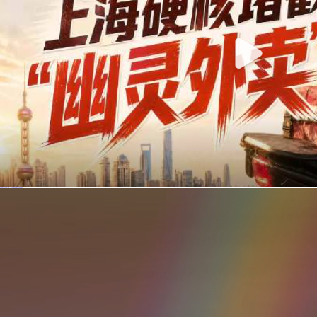
你在美团点的外卖是真门店吗？上海严查执照盗用，幽灵外卖迎硬核整治