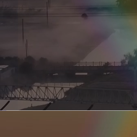
新型电力系统的核心引擎 第二集 深远海风电送出