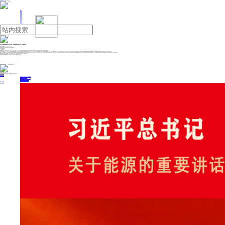
人民日报主管
《中国能源报》社有限公司主办
网站地图
联系我们
首页
即时新闻
能源要闻
焦点关注
能源评论
能源党建
热点专题
生态环保
人事动态
能源城市
环球视野
产业聚焦
电网电力
新能源
油气
化工及新能源材料行业周报：叶酸价格快速上涨 | 投研报告
来源：中国能源网
2024年12月20日 09:50
国都证券近日发布化工及新能源材料行业周报：叶酸价格快速上涨。
以下为研究报告摘要：
1、行业观点更新：
叶酸价格快速上涨：本周叶酸价格上涨57.14%至330元/千克，月度上涨87.50%。由于前期市场对叶酸交投情绪不高，促使目前整体市场叶酸库存量并不多，叠加主流厂家停签停报，且发货紧张，叶酸价格大幅上涨。
宝丰能源新项目即将投产：11月6日，宝丰能源内蒙古项目净化一装置一次开车成功并产出合格产品，标志着项目向全面投产迈出了坚实的一步。近期，公司正式终止此前定增募资不超100亿元事项并撤回申请文件。公司2024年三季度末资产负债率52.65%，虽然较前几年有所上升，但是还在正常范围内。公司长期价值在于低成本下新项目稳定运行，对于资金压力的缓解才是根本解决方案。目前来看成本优势明显，项目进展顺利，未来新疆产能建成，成本进一步降低，竞争优势持续保持。
展望2024年四季度，化工行业进入存量竞争，国内龙头扩张趋势持续，海外通过关税和反倾销调查对抗中国产品，博弈进入激烈阶段，国内产品出口受到一定阻力，海外也有些停产产能复产，长期来看，国内龙头公司具备产业链配套、成本优势，未来一定会占据更大的市场份额。目前处于行业景气低点，龙头公司的估值具有优势，长期看好具有绝对成本优势的龙头公司。半导体行业在经历了较长时间的市场调整后，2024年逐步呈现复苏和增长趋势，未来受益国家政策支持，进口替代的空间仍然较大，看好电子化学品行业。
重点推荐公司：万华化学、华鲁恒升、宝丰能源、龙佰集团、卫星石化、巨化股份、华特气体、雅克科技。（ 国都证券 王双 ）
免责声明：本文内容与数据仅供参考，不构成投资建议，使用前请核实。据此操作，风险自担。
投稿与新闻线索: 微信/手机: 15910626987 邮箱: 95866527@qq.com
欢迎关注中国能源官方网站
分享让更多人看到
中国能源网版权作品，未经书面授权，严禁转载或镜像，违者将被追究法律责任。
即时新闻
要闻推荐
国家能源局印发《电力安全生产“十五五”行动计划》
我国绿色燃料产业规模稳步壮大
2030年我国新能源消纳将达28亿千瓦以上
新型电力系统建设迎来“十五五”发展路线图
《新型电力系统建设“十五五”规划》发布
热点专题