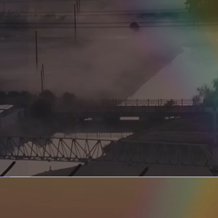
新型电力系统的核心引擎 第二集 深远海风电送出