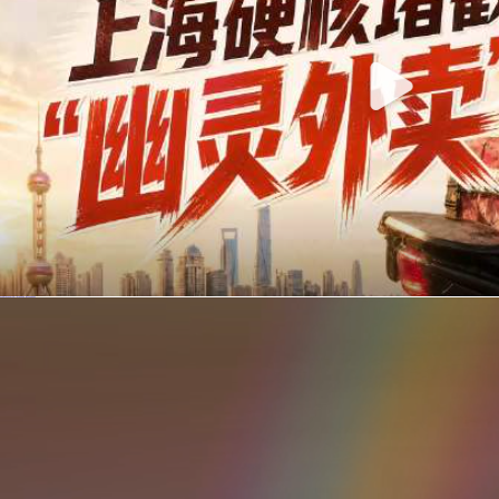
你在美团点的外卖是真门店吗？上海严查执照盗用，幽灵外卖迎硬核整治