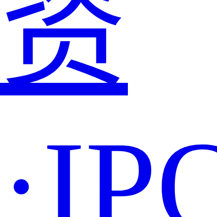
资
·IP