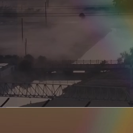
新型电力系统的核心引擎 第二集 深远海风电送出