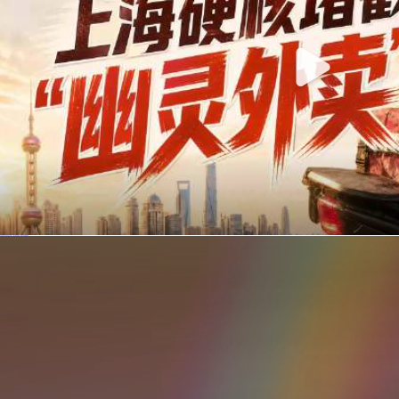
你在美团点的外卖是真门店吗？上海严查执照盗用，幽灵外卖迎硬核整治