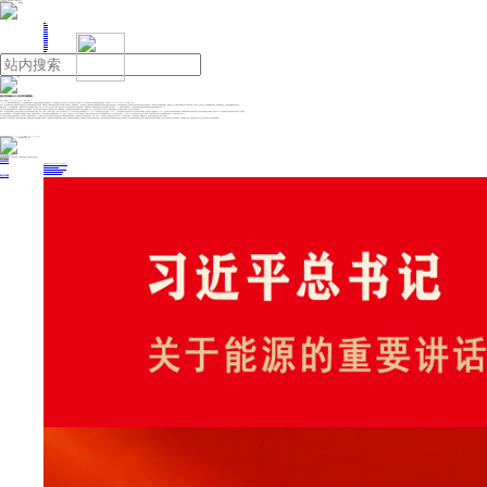
人民日报主管
《中国能源报》社有限公司主办
网站地图
联系我们
首页
即时新闻
能源要闻
焦点关注
能源评论
能源党建
热点专题
生态环保
人事动态
能源城市
环球视野
产业聚焦
电网电力
新能源
油气
港交所拟修改IPO定价等关键规则
来源：证券时报
2024年12月20日 08:38
作者： 吴瞬
12月19日，香港交易及结算所有限公司（以下简称“香港交易所”）全资附属公司香港联合交易所有限公司（以下简称“联交所”）刊发咨询文件，就有关优化首次公开招股（IPO）市场定价及公开市场的建议征询市场意见。咨询期为三个月，于2025年3月19日（星期三）结束。
据介绍，联交所建议对首次公开招股市场定价流程及公开市场的监管框架进行全面改革，以确保其上市机制对现有及潜在发行人具有吸引力和竞争力。具体措施包括：一是优化首次公开招股市场定价流程的建议旨在增加“具议价能力”投资者的参与，以减少最终发售价与上市后的实际交易价格之间存在较大差距的情况。二是检讨对公开市场要求的规定，确保发行人在上市时有足够的股份供公众投资者交易；与此同时，放宽若干对公众持股量限制的规定（若按金额价值计，现行规定的数额可能非常庞大）。
需要注意的是，一旦上述调整最终落实，港股的IPO定价乃至“打新”都将出现巨变。比如，在IPO发行上实行灵活定价机制，建议允许发行人可在毋须延迟首次公开招股时间表下，将最终的首次公开招股价格在指示性发售价范围向上修订不多于10%，提升香港市场的竞争力。现行的规定最多容许最终招股价格在指示性发售价范围向下修订10%。
另外，在基石投资者的监管禁售方面，香港交易所提出了两项选择，一是是否支持保留基石投资者上市日期后至少六个月之禁售期规定；二是或考虑允许基石投资者相关证券“分阶段解禁”，当中50%的相关证券可在上市后三个月后解除禁售限制，其余的相关证券则在上市后六个月后完全解禁。
事实上，目前的相关规定都在一定程度上对港股上市公司和投资者造成一定困扰。比如，在目前《上市规则》规定下，相关公司上市时市值小于100亿港元的初始公众持股量必须在25%，而100亿港元市值以上的企业则为15%至25%。虽然此前有若干特大型市值发行人过往曾申请并获得豁免，将其初始公众持股量定在15%以下。但这种按个别情况授出豁免的做法，意味着该等申请人在考虑于联交所上市时无法确定联交所要求的公众持股水平，可能会减低特大型市值新申请人在联交所上市的意欲。
因此，香港交易所建议，对上市时的最低公众持股量作分层规定，比如规定市值低于60亿港元的最低公众持股量仍要求为25%，但对于60亿港元至300亿港元市值的公司，要求公众持有的有关证券于上市时的预期市值相当于15亿港元的百分比或15%；而对于700亿港元市值以上的公司，则要求为公众持有的有关证券于上市时的预期市值相当于70亿港元的百分比或5%。
对于此次咨询文件的背景，香港交易所介绍，有市场人士向香港交易所表示，《上市规则》有关首次公开招股市场定价流程及公开市场的监管架构应予改善，以加强香港上市证券市场的竞争力。今年9月至11月，联交所与广泛的持份者进行了初步讨论，当中包括投资银行、公共机构投资者、私募股权公司、散户经纪以及潜在和已上市发行人的代表。
香港交易所上市主管伍洁碹表示：“香港交易所致力确保上市框架及持续上市规定稳健并具备竞争力，巩固香港作为全球领先集资中心的地位。我们很高兴提出新的建议，以加强首次公开招股的定价和发售机制，支持来自全球的优质公司在香港资本市场上市并蓬勃发展。我们会继续优化各项机制，确保上市制度与时并进及满足市场的需求，我们这次亦建议修订公开市场的规定，提升香港作为开放、透明度高的市场之声誉，增加对全球发行人及投资者的吸引力。”
投稿与新闻线索: 微信/手机: 15910626987 邮箱: 95866527@qq.com
欢迎关注中国能源官方网站
分享让更多人看到
中国能源网版权作品，未经书面授权，严禁转载或镜像，违者将被追究法律责任。
即时新闻
要闻推荐
国家能源局印发《电力安全生产“十五五”行动计划》
我国绿色燃料产业规模稳步壮大
2030年我国新能源消纳将达28亿千瓦以上
新型电力系统建设迎来“十五五”发展路线图
《新型电力系统建设“十五五”规划》发布
热点专题