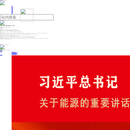
人民日报主管
《中国能源报》社有限公司主办
网站地图
联系我们
首页
即时新闻
能源要闻
焦点关注
能源评论
能源党建
热点专题
生态环保
人事动态
能源城市
环球视野
产业聚焦
电网电力
新能源
油气
极越深陷经营危机，新能源车品牌洗牌进行中 | 投研报告
来源：中国能源网
2024年12月19日 10:20
五矿证券近日发布电气设备行业周报：极越深陷经营危机，新能源车品牌洗牌进行中。
以下为研究报告摘要：
新能源产业趋势点评（2024年11月30日-12月13日）
能源金属
锂：碳酸锂价格低位震荡。12月上旬，锂盐开工率徘徊在50%左右，产量环比小幅提升，需求端无明显备货趋势，锂价低位徘徊。
钴：价格稳定，需求未见明显回暖。12月上旬，钴市场保持稳定，供应端保持充足，冶炼厂正常生产，但下游市场需求有限，主要依赖长单采购。
镍：价格震荡，需求疲软。12月上旬，印尼镍矿产量持续增加，但下游不锈钢和新能源领域需求未见明显回升。市场观望情绪较重，短期内镍价可能继续在低位震荡。
电池及材料
11月，我国动力和其他电池销量为118.3GWh，环比增长7.2%，同比增长40.1%。锂电材料产业链有望处于底部区间，我们认为后续铁锂材料或将有较强的涨价动力。
新能源汽车
中国：销量仍处于旺季，品牌的大洗牌进行中。在政策及年底旺季推动下，11月国内零售同增50.9%，渗透率达到52.3%；然而品牌方面持续洗牌中，传统车企与华为合作更加紧密，广汽与华为深化合作打造全新品牌，阿维塔与华为将在产品开发、营销及生态服务等领域深度合作；新势力二三线品牌仍然在出清中，极越深陷经营危机，哪吒汽车更换CEO调整战略。
海外：英国新能源车增势亮眼，美国增长平稳，其他国家未有明显改善。11月英国新能源汽车同增34.9%，渗透率环比增长5.1pct达到35.3%；美国同增25.8%，渗透率环比提升0.4pct至10.4%。新能源产业趋势点评（2024年11月30日-12月13日）
光伏/风电
光伏：“促进光伏产业高质量可持续发展专题座谈会”在四川宜宾召开，形成行业防内卷的自律配额，各企业根据配额来指引2025年生产出货，从而将价格拉回到相对合理水平，产业链价格企稳回升在即。同时多晶硅期货期权将于12月26日和27日上市，在期货价格引导下多晶硅定价趋于合理。
风电：国电投第二批风机中标结果出炉，低价中标现象明显减少，行业内卷现象缓解，在风电抵制低价竞争倡议后，产业链价格出现企稳回升。
储能/电网
储能：坚定看好储能长期需求空间，优先关注头部企业。对于新型电力系统而言，当前储能渗透率低，且经济性拐点将至。近期，头部企业纷纷加快海外布局并屡获海外大单，海外利润逐步兑现，储能有望成为未来三年新能源行业基本面最好、景气度最高的细分板块。
电网：直流特高压产业链有望于25H1迎来利润释放周期。近期陇东山东直流线路山西段全线贯通，特高压4直1交预计将在25年6月前投运，包括川渝1000kV交流、金上-湖北直流、陇东-山东直流、宁夏-湖南直流、哈密-重庆直流。特高压直流设备商即将迎来利润释放周期。
电力（新能源/传统能源）
电力：光伏行业自律公约引热议，技术升级带来的洗牌更值得期待。近期，33家光伏企业在光伏协会组织下签订自律公约，我们认为这对供给侧的约束效果仍待观察，在需求面临关税和消纳问题的背景下，行业总体产能过剩状态短期仍难以改善。本轮“供给侧改革”更多起到托底作用，技术升级带来的供给出清可能性是更值得期待的方向。（ 五矿证券 张斯恺,张鹏,蔡紫豪,张娜威）
免责声明：本文内容与数据仅供参考，不构成投资建议，使用前请核实。据此操作，风险自担。
投稿与新闻线索: 微信/手机: 15910626987 邮箱: 95866527@qq.com
欢迎关注中国能源官方网站
分享让更多人看到
中国能源网版权作品，未经书面授权，严禁转载或镜像，违者将被追究法律责任。
即时新闻
要闻推荐
我国绿色燃料产业规模稳步壮大
2030年我国新能源消纳将达28亿千瓦以上
新型电力系统建设迎来“十五五”发展路线图
《新型电力系统建设“十五五”规划》发布
利用率90%左右 新能源发展重心转向消纳
热点专题