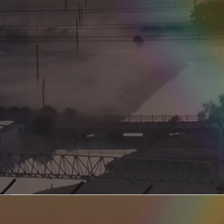
新型电力系统的核心引擎 第二集 深远海风电送出