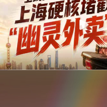
你在美团点的外卖是真门店吗？上海严查执照盗用，幽灵外卖迎硬核整治