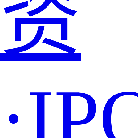
资
·IP