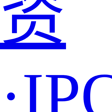
资
·IP