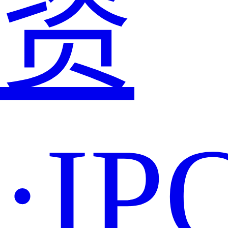
资
·IP