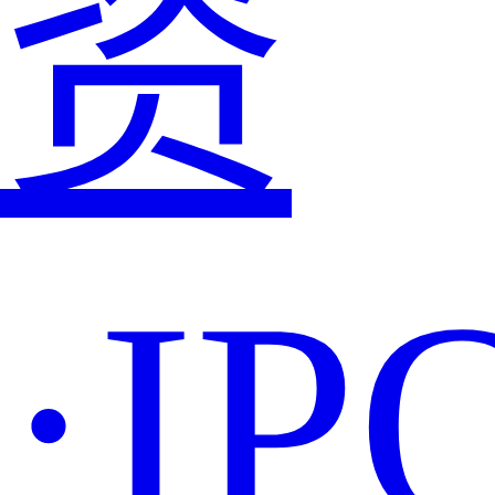
资
·IP