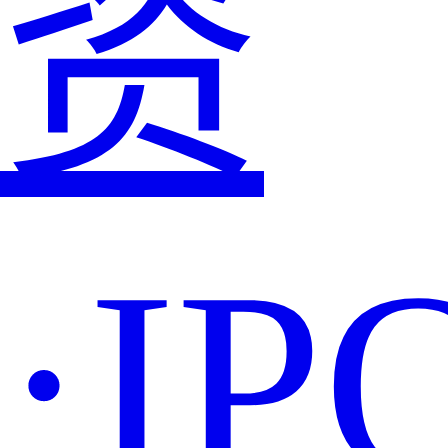
资
·IP