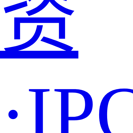
资
·IP