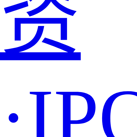
资
·IP