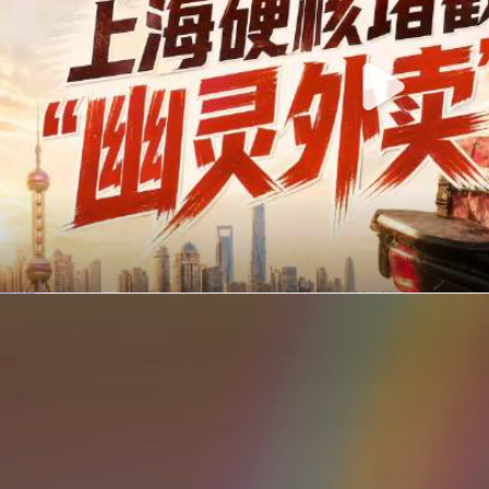
你在美团点的外卖是真门店吗？上海严查执照盗用，幽灵外卖迎硬核整治