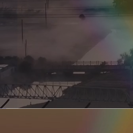
新型电力系统的核心引擎 第二集 深远海风电送出