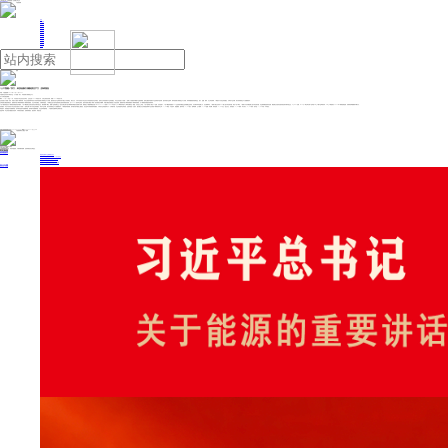
人民日报主管
《中国能源报》社有限公司主办
网站地图
联系我们
首页
即时新闻
能源要闻
焦点关注
能源评论
能源党建
热点专题
生态环保
人事动态
能源城市
环球视野
产业聚焦
电网电力
新能源
油气
“人工智能+”发力，科技创新引领新质生产力 | 投研报告
来源：中国能源网
2024年12月17日 09:23
中国银河近日发布计算机行业：“人工智能+”发力，科技创新引领新质生产力。
以下为研究报告摘要：
事件：12月11日至12日，中央经济工作会议在北京举行，会议总结2024年经济工作，分析当前经济形势，部署2025年经济工作。
会议首提“人工智能+”行动，有望大力推动AI应用发展。本次会议提到明年经济工作“以科技创新引领新质生产力发展，建设现代化产业体系”为其中重点工作前两位。我们认为，今年中央经济工作会议关于科技的表述与去年相比，更加关注科技创新与产业深度融合，本次会议首提“人工智能+”，强调人工智能技术赋能产业提质增效，更加注重技术创新与产业多场景示范应用，提升传统行业效率，用科技创新引领新质生产力发展，未来将重塑如传统制造业、医疗、金融、教育、办公等多领域。AI有望与千行百业深度融合，并带动产业升级，成为培育新质生产力的重要抓手。
全球基础大模型持续迭代，推理成本的下降将持续推动AI 应用加速落地。从文本到多模态，从通用到垂直，AI大模型正处于技术竞赛阶段过渡到应用普及阶段。在GPT-4o的发布会前后，国内外基础大模型厂商第一轮价格战拉开帷幕。伴随大模型价格战进入白热化阶段，推理成本的下降将持续推动AI 应用加速落地，为AI应用的发展提供有利条件。
AI agent的快速进化为AI应用的发展提供技术驱动。AI agent模型通过实现自然语言与硬件的交互，解决端侧AI痛点。端侧AI之前的痛点之一是无法通过用户指令调用操作界面并实现用户目标。最新的agent智能体模型比如Claude 3.5 Sonnet、智谱AutoGLM以及OpenAI即将发布的“Operator”可以解决这一难题。从此意义上来说，AI agent也加速了通往AGI之路。在此趋势下，AI agent模型有望推动APP生态逐渐向模型生态或端侧生态转变，并与硬件争夺流量入口。在互联网时代，C端用户通过自发向APP输入指令来实现功能；而在AI agent时代，C端用户可以向模型输入指令来实现功能，并且获得模型的双向反馈，模型通过自然语言更好地完成与硬件的交互。OpenAI、谷歌、Hubspot等全球头部AI公司的AI Agent新产品即将发布，AI Agent有望成为2025年AI应用的新趋势，应用场景和规模将不断扩大。
投资建议：本次中央经济工作会议首次提及“人工智能+”，更加注重AI与千行百业深度融合，带动产业升级，成为培育新质生产力的重要抓手，AI应用迎来政策端、成本端与技术端的三重催化。结合货币与财政政策双轮驱动，计算机行业有望迎来分子+分母端共振，行业有望迎来边际改善，估值有望进一步提升。建议重点关注具备垂直领域卡位优势的AI应用类软件公司：1）AI+制造：中控技术、鼎捷数智、能科科技；2）AI+医疗：嘉和美康、卫宁健康；3）AI+金融：同花顺、财富趋势；4）AI+办公：金山办公、彩讯股份；5）AI+教育：科大讯飞；6）AI+政务：拓尔思；7）AI+手机：中科创达。
风险提示：政策推进不及预期风险；技术研发进度不及预期风险；需求端不及预期风险；行业竞争加剧风险。（中国银河 吴砚靖,邹文倩,胡天昊）
免责声明：本文内容与数据仅供参考，不构成投资建议，使用前请核实。据此操作，风险自担。
投稿与新闻线索: 微信/手机: 15910626987 邮箱: 95866527@qq.com
欢迎关注中国能源官方网站
分享让更多人看到
中国能源网版权作品，未经书面授权，严禁转载或镜像，违者将被追究法律责任。
即时新闻
要闻推荐
我国绿色燃料产业规模稳步壮大
2030年我国新能源消纳将达28亿千瓦以上
新型电力系统建设迎来“十五五”发展路线图
《新型电力系统建设“十五五”规划》发布
利用率90%左右 新能源发展重心转向消纳
热点专题