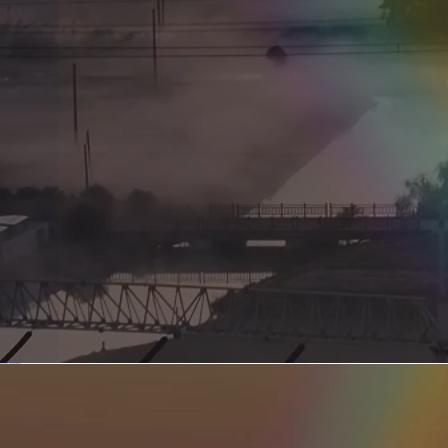
新型电力系统的核心引擎 第二集 深远海风电送出