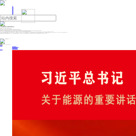
人民日报主管
《中国能源报》社有限公司主办
网站地图
联系我们
首页
即时新闻
能源要闻
焦点关注
能源评论
能源党建
热点专题
生态环保
人事动态
能源城市
环球视野
产业聚焦
电网电力
新能源
油气
个人养老金制度扩围在即 全面构筑养老保障第三支柱
来源：证券时报
2024年12月12日 08:31
作者： 秦燕玲
近日有消息指出，在36地先行试点的基础上，个人养老金制度即将在全国范围内推行。
“应该马上就会在全国推行了，我们其实一直在做系统上的准备，目前已经准备得比较充分了。”某非试点城市的国有大行工作人员对证券时报记者表示。
业内研究人士也对记者表示，个人养老金制度试点推出时，在当年年底就出齐了相关配套政策，“如果按照之前节奏全面铺开的话，那么今年年底前应该也会有一个说法”。
记者梳理发现，近期已有多家银行机构筹备个人养老金制度的“全面开闸”。招商银行APP在12月11日发布的《关于个人养老金预约自动开户业务办理的通知》中指出：“个人养老金制度即将全面实施，我行将在制度全面实施当天，为在我行办理个人养老金预约自动开户业务的客户批量开通个人养老金资金账户。”
工商银行烟台分行有关负责人12月6日接受当地媒体采访时也表示，烟台地区个人养老金账户正处于预热宣传阶段，工商银行可以预约开户，目前经多次测试，相关系统运行稳定。具体开闸时间根据上级行通知，确定后会及时公布。
2022年11月25日，人力资源社会保障部、财政部、国家税务总局发布个人养老金先行城市（地区）名单，个人养老金业务由此在36个城市（地区）先行试点，同时也意味着我国个人养老金制度的落地实施。在各试点城市（地区）中，仅北京、天津、上海、重庆、福建为全域试点，其余各省（自治区）仅1—2个先行城市（地区）入围试点，山东省截至目前仅青岛市为个人养老金先行城市。
从官方表态看，个人养老金制度全面推开的脚步也在逐渐加快。“在全国实施个人养老金制度”今年3月被写入2024年《政府工作报告》；人力资源社会保障部10月25日在2024年三季度新闻发布会上回应下一步工作安排再次明确提出“全面实施个人养老金制度”。人力资源社会保障部社会保险事业管理中心年金处处长陈娟娟11月2日参加“第五届全国养老金发展论坛”时也透露，当前工作重心在于积极响应中央政府号召，将个人养老金试点项目逐步推向全国，以构建起我国养老保障体系的第三支柱。
“开户人数超预期”是当前业内对于个人养老金试点情况的普遍评价。以2022年11月25日36个城市（地区）先行试点名单的公布为起点，到2023年6月末，不到一年时间，开立个人养老金账户人数就已达4030万人。不过，这以后开户速度明显放缓，到2024年6月末，全国开立个人养老金账户人数超6000万人，较一年前新增约1970万人。
从各地试点情况看，北上广深四大一线城市的个人养老金账户开立数均已突破400万户。其中，北京市截至三季度末开立个人养老金账户531.8万户，缴存资金超过114.2亿元；上海市截至三季度末累计开户近500万户，缴存金额超过110亿元。广州、深圳截至10月末的开立户数则均超过了400万户，分别达到488万户和434万户。
投稿与新闻线索: 微信/手机: 15910626987 邮箱: 95866527@qq.com
欢迎关注中国能源官方网站
分享让更多人看到
中国能源网版权作品，未经书面授权，严禁转载或镜像，违者将被追究法律责任。
即时新闻
要闻推荐
我国绿色燃料产业规模稳步壮大
2030年我国新能源消纳将达28亿千瓦以上
新型电力系统建设迎来“十五五”发展路线图
《新型电力系统建设“十五五”规划》发布
利用率90%左右 新能源发展重心转向消纳
热点专题