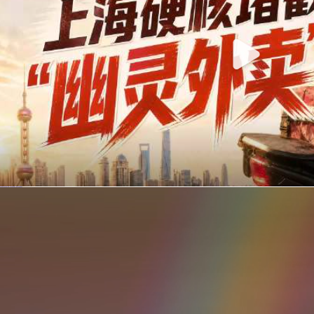
你在美团点的外卖是真门店吗？上海严查执照盗用，幽灵外卖迎硬核整治