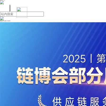
人民日报主管
《中国能源报》社有限公司主办
网站地图
联系我们
首页
即时新闻
能源要闻
焦点关注
能源评论
能源党建
热点专题
生态环保
人事动态
能源城市
环球视野
产业聚焦
电网电力
新能源
油气
参展企业抢先看！第三届链博会｜供应链服务展区
来源：中国能源网
2025年07月15日 15:35