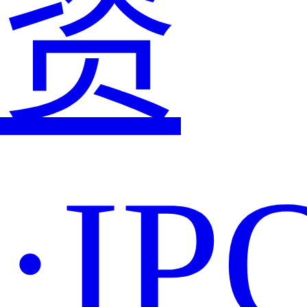
资
·IP