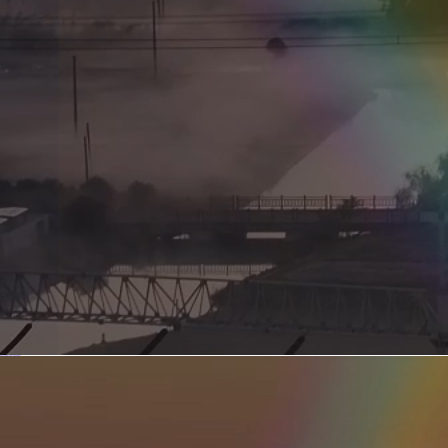
新型电力系统的核心引擎 第二集 深远海风电送出