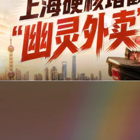
你在美团点的外卖是真门店吗？上海严查执照盗用，幽灵外卖迎硬核整治