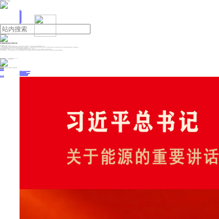
人民日报主管
《中国能源报》社有限公司主办
网站地图
联系我们
首页
即时新闻
能源要闻
焦点关注
能源评论
能源党建
热点专题
生态环保
人事动态
能源城市
环球视野
产业聚焦
电网电力
新能源
油气
第三届链博会境外展品凭“货物护照”抵京
来源：中国能源网
2025年07月11日 09:17
第三届中国国际供应链促进博览会（以下简称“链博会”）首票进境展品，日前通过ATA（暂准进口）单证册通关。这标志着链博会实现了ATA模式通关“零的突破”，也为后续国际展品高效入境参展树立了标杆。
ATA单证册是国际通用的海关通关文件，被称为“货物护照”。首都机场海关通关处通关审查科科长孙燕婷介绍，相较于传统报关流程，ATA单证册具有出入境地点不受限制、免除报关单填制手续、无报关资格门槛、免除办理进口税款担保等显著优势。这些优势将复杂的海关手续简化为“一证通关”，使相关货物能够在全球范围内便捷流动，享受最大限度的通关便利。
目前，首票展品已在首都机场海关的护航下高效入境。这些展品共3件，包括1台高性能工业交换机模型和2个精密集成电路模块，总价值27.21万元人民币。
“我们将海关便利化措施由去年的12条增加至今年的14条，在人员入境、货物通关、展品展后处置等方面给予便利化措施，扩大展会溢出效应，助力链博会打造国际化、专业化、市场化、绿色化国际合作平台。”北京海关行邮处处长张芳介绍。
据了解，第三届链博会将于7月16日至20日在中国国际展览中心（顺义馆）举办。本届链博会主题为“链接世界、共创未来”，将设置先进制造链、智能汽车链、绿色农业链、清洁能源链、数字科技链、健康生活链六大链条和一个供应链服务展区，展现全球产业链供应链合作最新成果和经验。
投稿与新闻线索: 微信/手机: 15910626987 邮箱: 95866527@qq.com
欢迎关注中国能源官方网站
分享让更多人看到
中国能源网版权作品，未经书面授权，严禁转载或镜像，违者将被追究法律责任。
即时新闻
要闻推荐
国家能源局印发《电力安全生产“十五五”行动计划》
我国绿色燃料产业规模稳步壮大
2030年我国新能源消纳将达28亿千瓦以上
新型电力系统建设迎来“十五五”发展路线图
《新型电力系统建设“十五五”规划》发布
热点专题