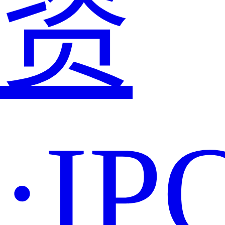
资
·IP