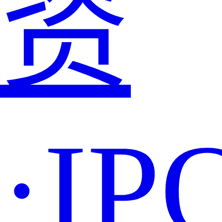
资
·IP