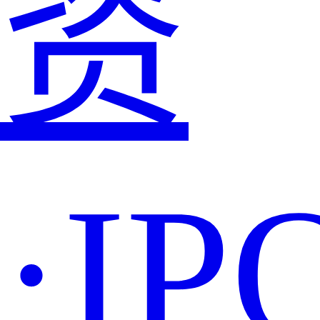
资
·IP