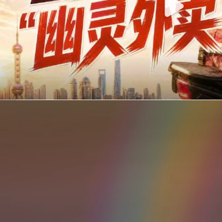
你在美团点的外卖是真门店吗？上海严查执照盗用，幽灵外卖迎硬核整治