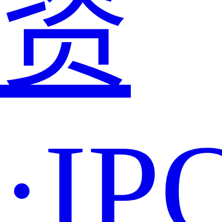
资
·IP