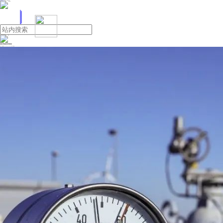
人民日报主管
《中国能源报》社有限公司主办
网站地图
联系我们
首页
即时新闻
能源要闻
焦点关注
能源评论
能源党建
热点专题
生态环保
人事动态
能源城市
环球视野
产业聚焦
电网电力
新能源
油气
欧洲冬季能源供应再现危机
来源：中国能源网
2024年12月23日 10:03
作者：李丽旻