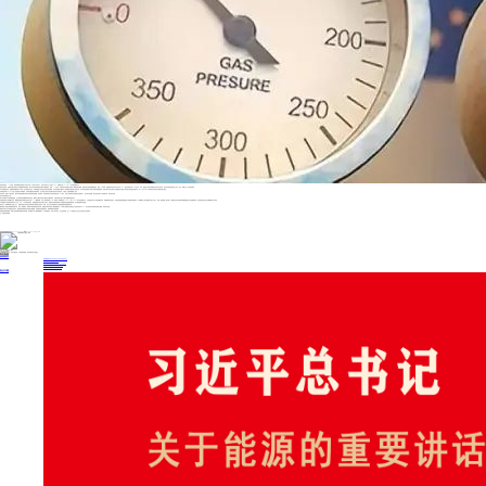
英国也是如此。11月首周，用电高峰时段英国电力供应中仅有4%的风力发电出力，天然气发电出力占比超过60%，份额跃升至2023年11月以来的最高水平。
值得注意的是，欧洲早在数月前就在为冬季能源保供做准备，储气库在冬季来临前基本都处于“满格”状态。然而，11月以来，大量天然气发电需求让储气下降速度超出预期。欧洲天然气基础设施数据显示，截至12月首周，欧盟国家天然气库存水平约为85%，较去年同期下降10个百分点。为此，欧洲企业不得不加紧进口天然气补充库存，而天然气基准价格同比上涨8%左右，刷新过去一年以来的新高。
对于近期电价波动，德国联邦电网机构BNetzA在一份分析报告中指出，目前德国电力供应安全尚没有受到威胁，大部分用电客户都签订了长期固定价格的电力供应合同，并没有受到近期电力价格上涨带来的直接影响。但部分签订灵活合约的工业用电客户在最近几周可能会受到强烈价格冲击，到12月中下旬，不排除再次出现电力价格高涨的可能性。
在电网运营商Amprion负责人克里斯托夫·米勒看来，尽管目前德国没有停电风险，但只有接入更多可灵活调节的天然气发电设备，才能进一步推动燃煤电厂退出。
与此同时，德国BNetzA还提出，要针对此轮价格暴涨对相关发电机构发起调查。该机构称，即使短时电价已经超过每兆瓦时300欧元，但电力运营商仍没有调度任何备用电厂，将立即开启调查，确认是否有相关方在操纵市场，借此机会牟利。
供应不稳或致更大分歧
电力供应紧张不仅影响欧盟国家，位于欧洲北部的挪威同样受到波及。挪威本土拥有充沛的水电和化石燃料资源，长期以来通过电力互联为欧盟国家提供电力。
在欧盟市场电力价格飙升之时，挪威南部的电价短期升至每千瓦时13.16挪威克朗，约合人民币每度电8.5元，周电价一度涨幅高达2000%，创下2009年以来的最高水平。为安抚电价高企引发的消费者不满，有挪威政府官员提出，应就连接英国和欧盟的电力设施进行“重新谈判”，只有挪威本土电价低廉时才能出口电力。英国《金融时报》撰文指出，挪威充足的水电资源对缓解欧盟电价可起到重要作用，但电价剧烈波动已经在挪威国内引发争议。
针对脆弱电力系统的批评声音不止于此。对于12月以来的高电价，瑞典能源部长埃巴·布希公开表示，德国淘汰核电的政策是引发欧盟电价激增的重要原因，对于德国政府“非常愤怒”。
除此以外，保障能源安全的压力之下，德国经济部长哈贝克也对提前淘汰煤电的计划表示了不满，近日公开表示能源安全才是德国能源系统的“首要任务”。
脆弱的电力系统正加剧欧洲各国分歧，但这一现象背后，更体现出欧洲疲软的经济形势。欧盟统计局发布的前三季度数据显示，今年第三季度欧元区国内生产总值环比增长0.4%，欧元区经济年内整体表现低于预期，前景不容乐观。
欧洲央行前行长马里奥·德拉吉表示，能源价格是欧洲经济发展的“主要威胁”，与美国等其他国家相比，欧洲用能成本明显更高。
受能源问题持续困扰，欧洲工业界的紧张情绪也有所加剧。游说团体DIHK最新调查显示，由于用能成本、劳动力成本高企，加上监管影响，近40%的德国工业公司已在考虑迁往其他地区。
文丨本报记者 李丽旻
投稿与新闻线索: 微信/手机: 15910626987 邮箱: 95866527@qq.com
欢迎关注中国能源官方网站
分享让更多人看到
中国能源网版权作品，未经书面授权，严禁转载或镜像，违者将被追究法律责任。
即时新闻
要闻推荐
国家能源局印发《电力安全生产“十五五”行动计划》
我国绿色燃料产业规模稳步壮大
2030年我国新能源消纳将达28亿千瓦以上
新型电力系统建设迎来“十五五”发展路线图
《新型电力系统建设“十五五”规划》发布
热点专题