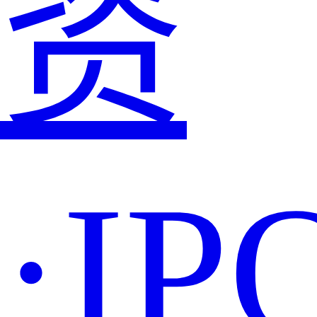
资
·IP