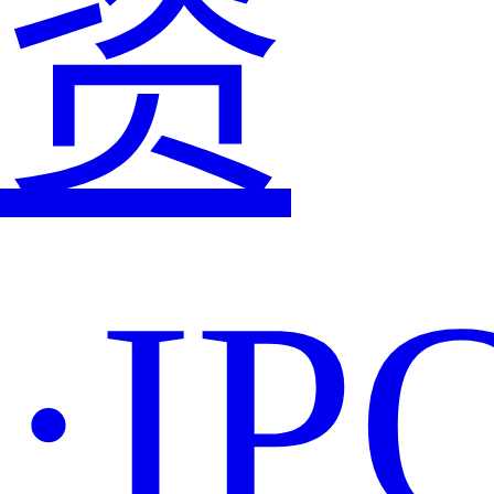
资
·IP