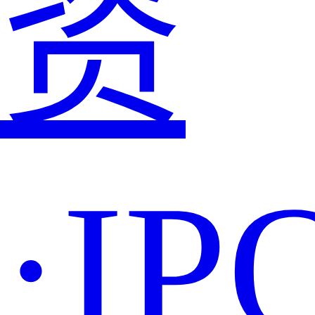
资
·IP