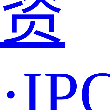
资
·IP