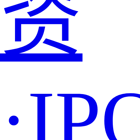
资
·IP