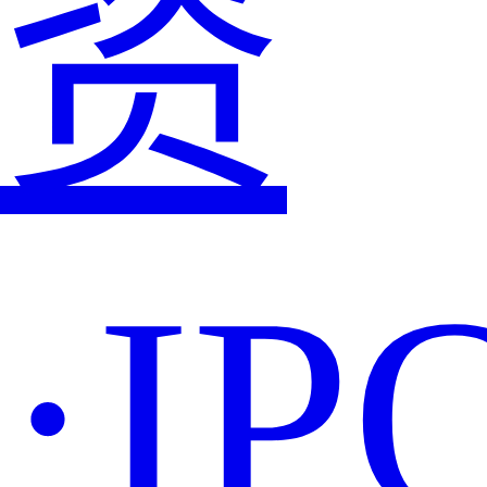
资
·IP