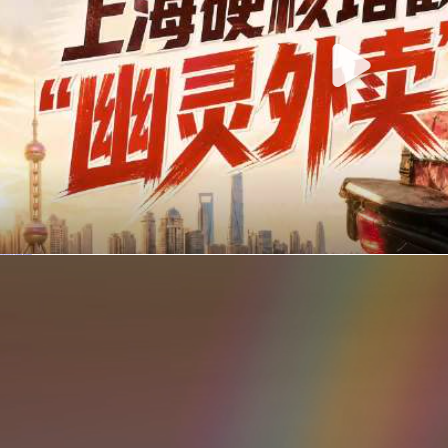
你在美团点的外卖是真门店吗？上海严查执照盗用，幽灵外卖迎硬核整治