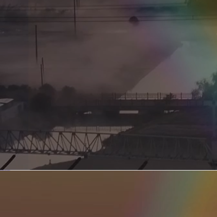
新型电力系统的核心引擎 第二集 深远海风电送出