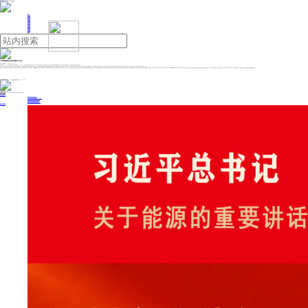
人民日报主管
《中国能源报》社有限公司主办
网站地图
联系我们
首页
即时新闻
能源要闻
焦点关注
能源评论
能源党建
热点专题
生态环保
人事动态
能源城市
环球视野
产业聚焦
电网电力
新能源
油气
以高质量履职更好服务新疆工作大局
来源：中国能源网
2025年11月17日 09:46
本报乌鲁木齐11月14日讯 石榴云/新疆日报记者刘翔报道：11月12日，自治区人大常委会党组召开扩大会议，传达学习自治区党委十届十五次全会精神，结合人大实际，安排部署贯彻落实工作。自治区人大常委会党组书记、主任祖木热提·吾布力主持会议并讲话。
会议指出，自治区党委十届十五次全会，是在全区深入学习贯彻党的二十届四中全会精神和习近平总书记出席自治区成立70周年庆祝活动期间重要讲话重要指示精神的重要时刻，锚定新疆与全国同步基本实现社会主义现代化目标，谋划新蓝图、启航新征程的一次十分重要的会议。要进一步提高政治站位，深刻领悟“两个确立”的决定性意义、坚决做到“两个维护”，对标党中央决策部署，对照自治区党委工作要求，依法履职尽责、主动担当作为，为建设社会主义现代化新疆贡献人大力量。
会议强调，要全面贯彻四中全会战略部署，牢记嘱托、感恩奋进，落实自治区党委十届十五次全会部署要求，深刻理解和把握自治区“十五五”时期经济社会发展的指导思想、重大原则、主要目标和重大举措，统一思想、凝心聚力，在新起点上奋力建设社会主义现代化新疆。要完整准确全面贯彻新时代党的治疆方略，牢牢扭住社会稳定和长治久安总目标，紧紧围绕铸牢中华民族共同体意识主线，聚焦党中央赋予的“五大战略定位”，紧扣新疆未来五年经济社会发展重点任务，找准人大履职的切入点和着力点，谋深谋实立法、监督、代表、对外交往等各项工作，以高质量履职更好服务新疆工作大局。要充分发挥人大新闻宣传作用，加大对全会精神的宣传解读，组织各级人大代表走进田间地头、深入千家万户进行宣传宣讲，推动全会精神深入人心。要强化人大代表学习培训，开展调研视察，广泛听取意见建议，为依法审查批准规划纲要奠定基础。
投稿与新闻线索: 微信/手机: 15910626987 邮箱: 95866527@qq.com
欢迎关注中国能源官方网站
分享让更多人看到
中国能源网版权作品，未经书面授权，严禁转载或镜像，违者将被追究法律责任。
即时新闻
要闻推荐
我国绿色燃料产业规模稳步壮大
2030年我国新能源消纳将达28亿千瓦以上
新型电力系统建设迎来“十五五”发展路线图
《新型电力系统建设“十五五”规划》发布
利用率90%左右 新能源发展重心转向消纳
热点专题