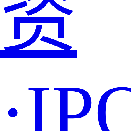
资
·IP