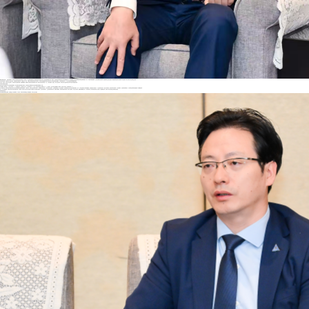
极电光能联合创始人、总裁于振瑞表示，钙钛矿作为材料体系具备低温制备、可溶液加工、高光吸收系数等特性，能够突破晶硅材料效率上限，为行业提供新的增长空间。他指出，当前钙钛矿技术路线主要分为单结和叠层两大方向，叠层路线又包含组件级四端结构和电池级两端结构。其中，单结技术成熟度最高，已在兆瓦级电站实现应用，是多数初创企业的主要选择；叠层路线则更适用于面积受限、高价值场景，预计在四五年内实现商业化应用。
从技术特性来看，单结钙钛矿产品成本更低、具备柔性和半透明优势，在建筑光伏一体化、车载光伏等新型场景具备不可替代性。而钙钛矿/晶硅叠层技术通过封装或沉积方式实现电池层结构叠加，可提升整体效率水平，为行业实现更高效率极限提供路径。
在业内人士看来，未来光伏产业竞争中，钙钛矿将不仅是“替代路线”，更是“增量路线”，能够通过与晶硅结合创造新的技术门槛，推动光伏技术范式转换。不过，只有实现效率、稳定性、成本三者的平衡，钙钛矿技术才能在未来光伏市场中形成可持续竞争优势。
产线与示范项目同步推进
钙钛矿技术从实验室走向产业化的进程明显加快，核心体现在设备供给能力的形成、百兆瓦级生产线陆续投运以及兆瓦级电站持续验证三方面。
于振瑞透露，极电光能150兆瓦中试线自2022年底建成以来，已连续运行近三年，产品良率稳定在95%左右；其吉瓦级产线的一期项目已于2025年初投产，经过半年的产能爬坡与工艺调试，目前已正式出货，良率保持在约90%。
在下游应用方面，钙钛矿电站示范项目呈现出由“点状试验”向“场景化验证”转变的趋势。于振瑞介绍，目前已投运的钙钛矿电站中，单体规模达到兆瓦级，运行时间最长接近两年。近期华能集团投运5兆瓦地面电站，是目前国内最大的全钙钛矿地面电站项目。此外，今年内还将有多个项目陆续建成，包括国电投大庆基地8.58兆瓦项目及无锡6.8兆瓦分布式项目，预计明年将出现单体10兆瓦级电站。这些项目的持续运行，为技术稳定性和发电性能提供了长期数据支撑。
不过，从产业链视角看，钙钛矿技术仍处于商业化验证初期。业内判断，钙钛矿产业化正处于由“技术可行”向“商业可行”过渡的关键阶段。在当前市场环境下，企业纷纷加快布局产线，构建从设备制造、材料供应到组件封装的一体化产业链体系，以抢占先发优势。随着装机规模逐步扩大、成本持续下降，钙钛矿有望在未来三年内进入产业规模化阶段，形成从中试示范向商业化应用的实际迈进。
标准体系亟待完善
技术创新要实现商业化落地，必须建立统一的标准体系。今年以来，钙钛矿技术标准制定工作明显提速，成为行业关注重点。