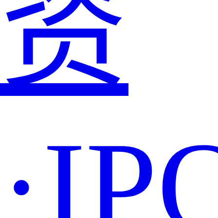
资
·IP