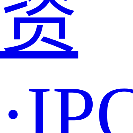
资
·IP