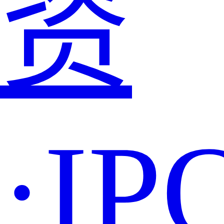
资
·IP