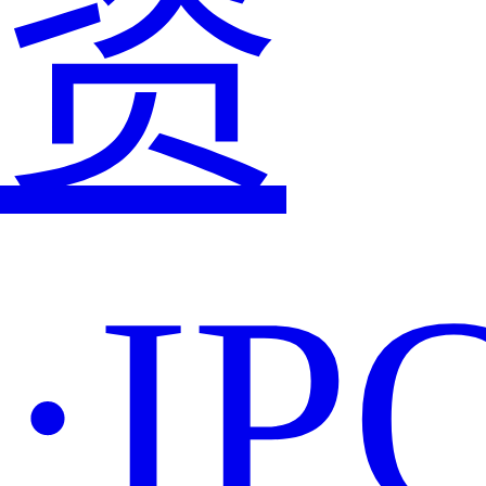
资
·IP