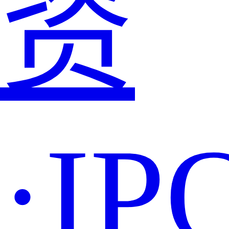
资
·IP