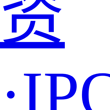
资
·IP