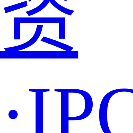
资
·IP