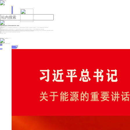
人民日报主管
《中国能源报》社有限公司主办
网站地图
联系我们
首页
即时新闻
能源要闻
焦点关注
能源评论
能源党建
热点专题
生态环保
人事动态
能源城市
环球视野
产业聚焦
电网电力
新能源
油气
新能源消纳逐步成为系统工程，看好系统安全领域的景气度提升 | 投研报告
来源：中国能源网
2025年11月14日 09:16
中邮证券近日发布电力设备研究报告：2025年11月10日，国家发改委和国家能源局发布《关于促进新能源消纳和调控的指导意见》，到2030年，新增用电量需求主要由新增新能源发电满足，满足全国每年新增2亿千瓦以上新能源合理消纳需求，助力实现碳达峰目标；到2035年，全国统一电力市场在新能源资源配置中发挥基础作用，支撑实现国家自主贡献目标。
以下为研究报告摘要：
投资要点
事件：2025年11月10日，国家发改委和国家能源局发布《关于促进新能源消纳和调控的指导意见》，到2030年，新增用电量需求主要由新增新能源发电满足，满足全国每年新增2亿千瓦以上新能源合理消纳需求，助力实现碳达峰目标；到2035年，全国统一电力市场在新能源资源配置中发挥基础作用，支撑实现国家自主贡献目标。
新能源消纳逐步成为一项系统工程
电力系统是需要实时平衡的复杂系统。随着新能源发电占比持续提升叠加用户终端电气化，平衡难度日益增大，核心在于发电曲线和用电曲线的互相拟合，因此无论是通过多种电源（水风光等）优化发电曲线使其贴合用户的用能习惯，还是用户改变用能习惯（如需求响应等）贴合新能源发电曲线，理论上均是可以有效改善的，但无论是发电曲线还是用电习惯都有一定的极限，电网通道和储能可以更好促进两者的拟合。
市场化是实现系统工程的有效手段，防止产业政策的合成谬误。技术进步难以预测，对所有技术和方案持开放态度对系统成本的降低是最优的，初期会对标相对成熟的机制。例如灵活性资源的容量电价，无论燃煤还是新型储能，我们判断会对标抽蓄的容量电价机制。
投资建议
我们认为系统安全是一个前置条件，建议关注电网的二次设备，#国电南瑞、国电南自等；市场化需要清晰的计量，建议关注电表，#三星医疗、海兴电力等。
风险提示：
新能源消纳不及预期风险。（中邮证券 杨帅波）
投稿与新闻线索: 微信/手机: 15910626987 邮箱: 95866527@qq.com
欢迎关注中国能源官方网站
分享让更多人看到
中国能源网版权作品，未经书面授权，严禁转载或镜像，违者将被追究法律责任。
即时新闻
要闻推荐
国家能源局印发《电力安全生产“十五五”行动计划》
我国绿色燃料产业规模稳步壮大
2030年我国新能源消纳将达28亿千瓦以上
新型电力系统建设迎来“十五五”发展路线图
《新型电力系统建设“十五五”规划》发布
热点专题