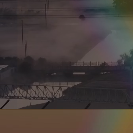
新型电力系统的核心引擎 第二集 深远海风电送出