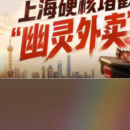
你在美团点的外卖是真门店吗？上海严查执照盗用，幽灵外卖迎硬核整治