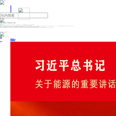
人民日报主管
《中国能源报》社有限公司主办
网站地图
联系我们
首页
即时新闻
能源要闻
焦点关注
能源评论
能源党建
热点专题
生态环保
人事动态
能源城市
环球视野
产业聚焦
电网电力
新能源
油气
存储涨价潮下的产业链机遇：2026年供需缺口会否持续？ | 投研报告
来源：中国能源网
2025年11月14日 16:31
大同证券近日发布TMT行业周报：本周（11/03-11/07）沪指周涨幅1.08%，报3997.56点；深成指周涨幅0.19%，报13404.06点；创业板指周涨幅0.65%，报3208.31点。本周，A股市场呈现出明显的震荡格局，主要股指在4000点附近反复博弈，市场成交量保持活跃。
以下为研究报告摘要：
周度市场回顾：本周（11/03-11/07）沪指周涨幅1.08%，报3997.56点；深成指周涨幅0.19%，报13404.06点；创业板指周涨幅0.65%，报3208.31点。本周，A股市场呈现出明显的震荡格局，主要股指在4000点附近反复博弈，市场成交量保持活跃。
周度行业要闻：（1）芯片涨价潮来势汹汹。据供应链消息，三星电子已率先暂停10月DDR5DRAM合约报价，引发SK海力士和美光等其他存储原厂跟进，恢复报价时间预计或将延后至11月中旬。（2）闪存龙头宣布涨价50%，10股年内股价翻倍。据财联社援引媒体报道，闪存龙头闪迪（SanDisk）11月大幅调涨NAND闪存合约价格，涨幅高达50%。据悉，这是闪迪今年以来至少第三次涨价。自9月起，主流存储涨价预期和持续性大幅加强。除了HBM，DRAM、NAND闪存、SSD和机械硬盘全系列存储产品持续面临缺货涨价。近期多家存储原厂暂停DDR5报价，短短一周内，DDR5现货价格飙升25%。
行业数据跟踪：（1）消费电子行业或更依赖于技术创新和刺激政策，国内受益于“国补”等政策刺激，需求较为稳健。（2）半导体行业当前的需求依然旺盛，同时国内国产替代持续推进，国内半导体设备的需求依然较好。（3）存储芯片行业景气上行，近期DRAM价格呈现强劲的上升趋势，直接反映了AI服务器等对高性能内存的强劲需求。
投资建议：当前，存储市场正经历一轮显著的价格上涨周期。其核心驱动因素源于两方面：首先，AI时代下，多模态应用与企业级存储需求呈现爆发式增长；其次，主要存储原厂将产能优先分配给HBM等高利润产品，导致传统存储领域出现结构性供给紧张。受此影响，行业自2025年初以来供需关系持续偏紧，并在第三季度后加剧，推动NAND Flash、DDR4/DDR5等产品价格快速上涨。
基于当前市场态势分析，若AI需求持续强劲而供给侧未能有效扩容，2026年存储市场的供需紧张格局可能会延续，行业高景气度有望保持。持续看好由存储涨价所带来的周期性机遇，建议重点关注存储、算力需求板块。在AI需求持续拉动与存储价格上行的背景下，存储行业供需格局可能会延续。为应对日益增长的存储需求，原厂存在加大资本开支的可能性，从而带动半导体设备需求提升，建议关注刻蚀、沉积等关键环节的国产半导体设备公司。（大同证券 闫晓伟）
投稿与新闻线索: 微信/手机: 15910626987 邮箱: 95866527@qq.com
欢迎关注中国能源官方网站
分享让更多人看到
中国能源网版权作品，未经书面授权，严禁转载或镜像，违者将被追究法律责任。
即时新闻
要闻推荐
我国绿色燃料产业规模稳步壮大
2030年我国新能源消纳将达28亿千瓦以上
新型电力系统建设迎来“十五五”发展路线图
《新型电力系统建设“十五五”规划》发布
利用率90%左右 新能源发展重心转向消纳
热点专题