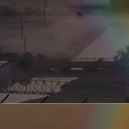
新型电力系统的核心引擎 第二集 深远海风电送出