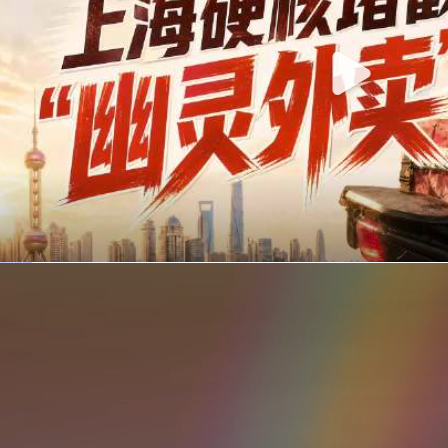
你在美团点的外卖是真门店吗？上海严查执照盗用，幽灵外卖迎硬核整治