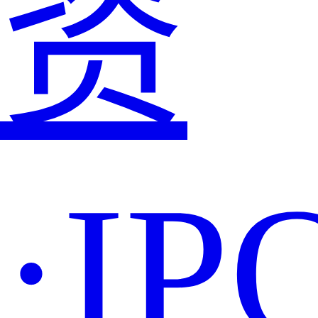
资
·IP