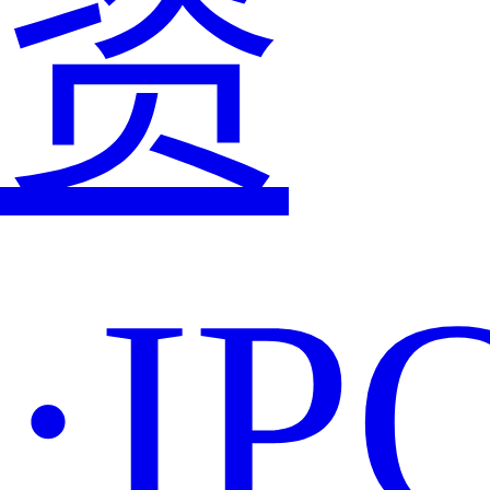
资
·IP