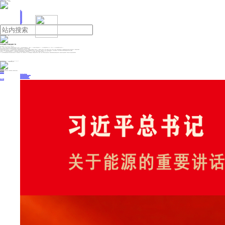
人民日报主管
《中国能源报》社有限公司主办
网站地图
联系我们
首页
即时新闻
能源要闻
焦点关注
能源评论
能源党建
热点专题
生态环保
人事动态
能源城市
环球视野
产业聚焦
电网电力
新能源
油气
2024年全国电力平均碳足迹因子下降
来源：科技日报
2025年11月05日 09:57
作者：李禾
记者11月3日获悉，生态环境部、国家统计局、国家能源局近日联合发布《关于发布2024年电力碳足迹因子数据的公告》。公告显示，2024年全国电力平均碳足迹因子为0.5777千克二氧化碳当量每千瓦时，较2023年的0.6205千克二氧化碳当量每千瓦时下降6.9%。
全国电力平均碳足迹因子下降是我国电力行业清洁低碳转型发展的重要体现，客观反映了我国电源结构优化、技术创新发展的实际成效。
生态环境部应对气候变化司有关负责人说，今年，生态环境部联合国家统计局、国家能源局组织中国电力企业联合会等单位，丰富案例数据，加强数据迭代，量化形成2024年燃煤发电、燃气发电、水力发电、核能发电、风力发电、光伏发电、光热发电、生物质发电碳足迹因子，以及输配电碳足迹因子和全国电力平均碳足迹因子等11项碳足迹因子数据集。
今年的量化工作大幅增加了案例样本数量，提高实测数据比例，尽可能体现电力结构优化和绿色转型发展实际。比如参与测算企业案例数量相较于去年增长近一倍，案例在技术代表性、地域典型性上进一步提升；煤电运营量化数据超过99%来源于实测数据，水力发电水库碳通量、核燃料来源及废物处置环节均采用了实测数据。
上述负责人说，2024年全国电力平均碳足迹因子较2023年下降的主要原因之一是清洁能源发电量快速增长、电源结构持续优化。2024年，全国风电、太阳能、水电发电量比上年分别增长12.5%、43.6%、10.9%。
下一步，生态环境部将继续会同相关部门常态化开展电力碳足迹因子工作，基于数据代表性、科学性、可追溯性等原则，进一步扩大测算覆盖范围，提高碳足迹因子的科学性、准确性、代表性；探索丰富电力碳足迹因子品种，选取典型区域探索开展区域碳足迹因子研究；持续完善电力碳足迹标准体系，加快制定电力产品碳足迹系列国家标准等。
投稿与新闻线索: 微信/手机: 15910626987 邮箱: 95866527@qq.com
欢迎关注中国能源官方网站
分享让更多人看到
中国能源网版权作品，未经书面授权，严禁转载或镜像，违者将被追究法律责任。
即时新闻
要闻推荐
我国绿色燃料产业规模稳步壮大
2030年我国新能源消纳将达28亿千瓦以上
新型电力系统建设迎来“十五五”发展路线图
《新型电力系统建设“十五五”规划》发布
利用率90%左右 新能源发展重心转向消纳
热点专题