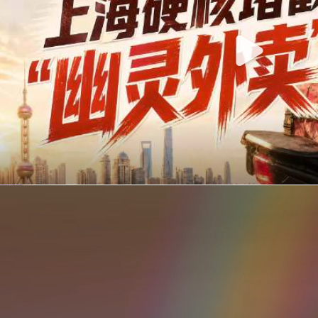
你在美团点的外卖是真门店吗？上海严查执照盗用，幽灵外卖迎硬核整治