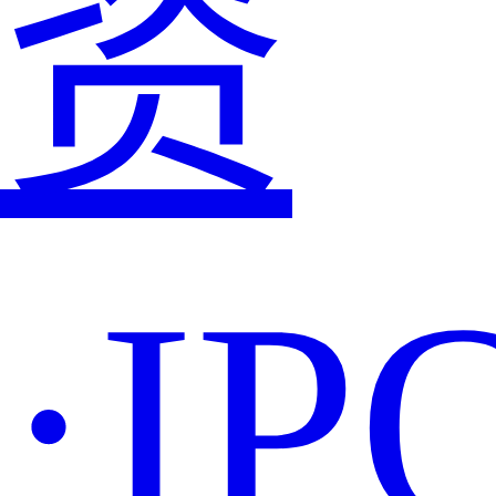
资
·IP