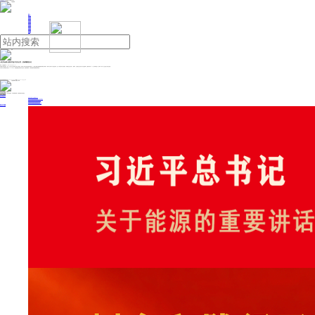
人民日报主管
《中国能源报》社有限公司主办
网站地图
联系我们
首页
即时新闻
能源要闻
焦点关注
能源评论
能源党建
热点专题
生态环保
人事动态
能源城市
环球视野
产业聚焦
电网电力
新能源
油气
小红书全资入股东方电子支付公司，后者增资至2亿
来源：中国能源网
2025年11月06日 14:11
天眼查工商信息显示，近日，东方电子支付有限公司发生工商变更，原股东上海市信息投资股份有限公司、上海电子数据交换网络服务有限公司等退出，新增小红书旗下宁智信息科技（上海）有限公司为全资股东，茅蔚卸任法定代表人、董事长，王闰接任法定代表人并担任董事，注册资本由约1.21亿人民币增至2亿人民币。同时，多位主要人员发生变更。
东方电子支付有限公司成立于2008年3月，经营范围包括非银行支付业务、通信设备销售、计算机软硬件及辅助设备零售等。
投稿与新闻线索: 微信/手机: 15910626987 邮箱: 95866527@qq.com
欢迎关注中国能源官方网站
分享让更多人看到
中国能源网版权作品，未经书面授权，严禁转载或镜像，违者将被追究法律责任。
即时新闻
要闻推荐
我国绿色燃料产业规模稳步壮大
2030年我国新能源消纳将达28亿千瓦以上
新型电力系统建设迎来“十五五”发展路线图
《新型电力系统建设“十五五”规划》发布
利用率90%左右 新能源发展重心转向消纳
热点专题