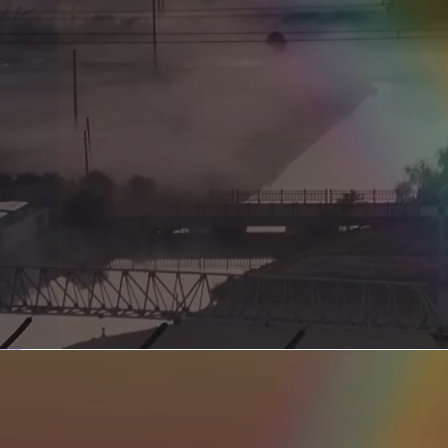
新型电力系统的核心引擎 第二集 深远海风电送出