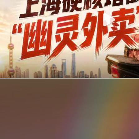
你在美团点的外卖是真门店吗？上海严查执照盗用，幽灵外卖迎硬核整治